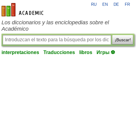
RU
EN
DE
FR
es-academic.com
Los diccionarios y las enciclopedias sobre el
Académico
¡Buscar!
interpretaciones
Traducciones
libros
Игры ⚽