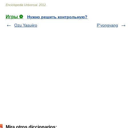
Enciclopedia Universal
.
2012
.
Игры ⚽
Нужно решить контрольную?
Ozu Yasujiro
P'yongyang
Mira otros diccionarios: