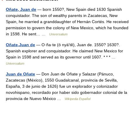
Oñate, Juan de
— born 1550?, New Spain died 1630 Spanish
conquistador. The son of wealthy parents in Zacatecas, New
Spain, he married a granddaughter of Hernán Cortés. He received
permission to govern the colony of New Mexico, which he founded
in 1598. He sent… …
Universalium
Oñate,Juan de
— O·ña·te (ō nyäʹtĕ), Juan de. 1550? 1630?.
Spanish explorer and conquistador. He claimed New Mexico for
Spain in 1598 and served as its governor until 1607. * * * …
Universalium
Juan de Oñate
— Don Juan de Oñate y Salazar (Pánuco,
Zacatecas (México), 1550 Guadalcanal, provincia de Sevilla,
España, 3 de junio de 1626) fue un explorador y colonizador
novohispano, recordado por haber sido gobernador colonial de la
provincia de Nuevo México …
Wikipedia Español